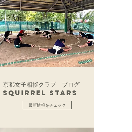
​​京都女子相撲クラブ ブログ
​squirrel stars
最新情報をチェック