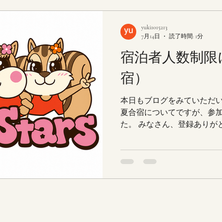
yuki1015213
7月14日
読了時間: 1分
宿泊者人数制限
宿）
本日もブログをみていただ
夏合宿についてですが、参
た。 みなさん、登録ありが
数の制限がありますので、 
締め切ります。 宿泊なしの
で、まだ参加申込みされて
お願いします！ また、参加
で。 ８月２２日の開始時間
す。今後もHPやInstagr
ていきますので、必ずご確