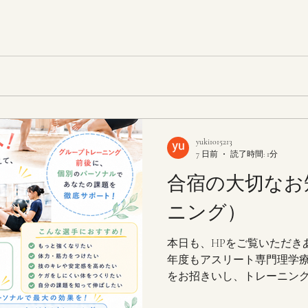
方は、別途ご連絡ください。
yuki1015213
7 日前
読了時間: 1分
合宿の大切なお
ニング）
本日も、HPをご覧いただき
年度もアスリート専門理学
をお招きいし、トレーニン
プで行います！ 相撲という