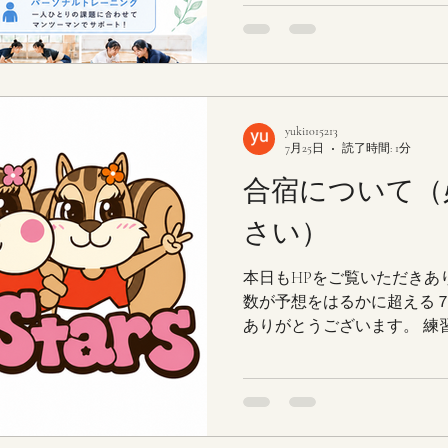
には女子相撲に特化したト
き実施しますので、是非ご
す！！ ↓↓講師の方のInstagr
https://www.instagram.com/next_
igsh=eWU5emtpZ25wMWZ5 さらに！！今回の合宿では練習
後や練習前に個別での体の動
yuki1015213
個別のパーソナルトレーニ
7月25日
読了時間: 1分
（３０分３０００円） 先着
合宿について（
で、興味のある方は下記までご
yuki1015213@icloud.
さい）
ｎｓｔａｇｒａｍにご連絡
本日もHPをご覧いただきあ
数が予想をはるかに超える
ありがとうございます。 練
間を一部変更して練習を実施
なり、申し訳ありませんがよ
た、それ以外の注意につい
ておりますので、ご確認くだ
問がありましたら、ご連絡