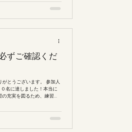
レーニングを考案していただ
期待いただけたらと思いま
amはこちら↓↓
stride_sports?
作も見ていただけます。 ※
ングは別料金となります。
順で時間に限りがありますの
必ずご確認くだ
連絡ください。 ↓↓↓
com もしくは、京都女子相撲クラブのＩ
ください！
りがとうございます。 参加人
７０名に達しました！本当に
習の充実を図るため、練習時
いたします。 ご連絡が遅く
ろしくお願いします。 ま
ても下記のファイルに添付し
さい。 それ以外に何かご質
ください！