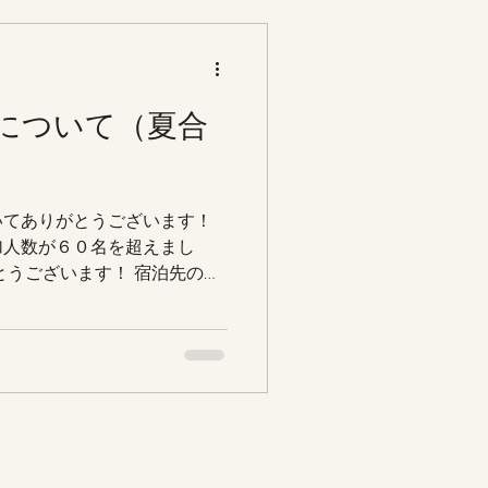
について（夏合
いてありがとうございます！
加人数が６０名を超えまし
とうございます！ 宿泊先の人
宿泊の申込みを７月１５日で
申込みは継続して行いますの
いない方は申込みをよろしく
者が想定以上になりましたの
を早める可能性がございま
amを活用して最新情報をアップし
認ください！