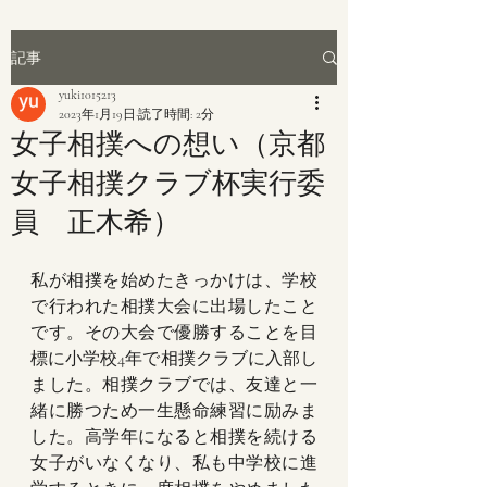
記事
yuki1015213
2023年1月19日
読了時間: 2分
女子相撲への想い（京都
女子相撲クラブ杯実行委
員 正木希）
私が相撲を始めたきっかけは、学校
で行われた相撲大会に出場したこと
です。その大会で優勝することを目
標に小学校4年で相撲クラブに入部し
ました。相撲クラブでは、友達と一
緒に勝つため一生懸命練習に励みま
した。高学年になると相撲を続ける
女子がいなくなり、私も中学校に進