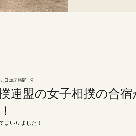
月25日
読了時間: 1分
撲連盟の女子相撲の合宿
！
てまいりました！