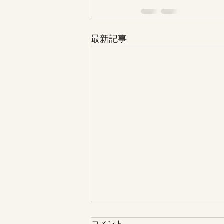
最新記事
合宿について（時間の訂正）
コメント