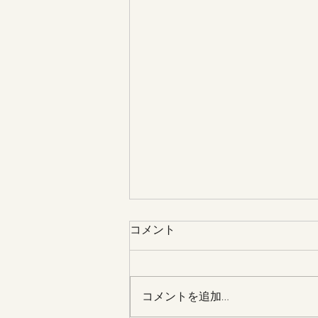
合宿について（時間の訂正）
コメント
大変申し訳ありません。 中学生
中量級・高校生軽量級以上・大学
生軽量級以上の時間が間違って掲
コメントを追加…
載されていました。 正しくは、